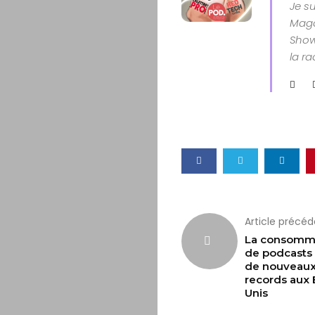
Je s
Magaz
Show
la ra
Article précé
La consomm
de podcasts 
de nouveau
records aux 
Unis