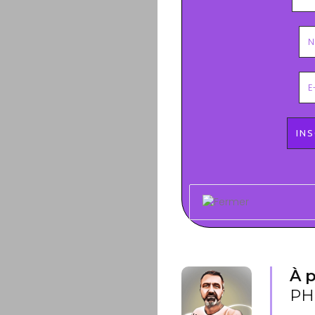
À p
PH