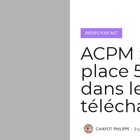
BRÈVES PODCAST
ACPM :
place 
dans l
téléc
CHAPOT PHILIPPE
9 j