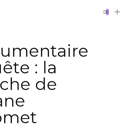
0
cumentaire
ête : la
che de
ane
omet