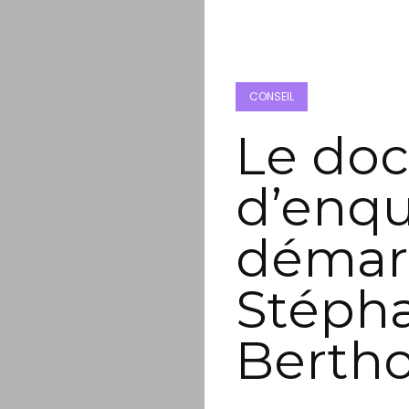
CONSEIL
Le do
d’enqu
démar
Stéph
Berth