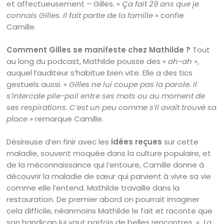
et affectueusement – Gilles. «
Ça fait 29 ans que je
connais Gilles. Il fait partie de la famille
» confie
Camille.
Comment Gilles se manifeste chez Mathilde ?
Tout
au long du podcast, Mathilde pousse des «
ah-ah
»,
auquel l’auditeur s’habitue bien vite. Elle a des tics
gestuels aussi. «
Gilles ne lui coupe pas la parole. Il
s’intercale pile-poil entre ses mots ou au moment de
ses respirations. C’est un peu comme s’il avait trouvé sa
place
» remarque Camille.
Désireuse d’en finir avec les
idées reçues
sur cette
maladie, souvent moquée dans la culture populaire, et
de la méconnaissance qui l’entoure, Camille donne à
découvrir la maladie de sœur qui parvient à vivre sa vie
comme elle l’entend. Mathilde travaille dans la
restauration. De premier abord on pourrait imaginer
cela difficile, néanmoins Mathilde le fait et raconte que
son handicap lui vaut parfois de belles rencontres. «
La