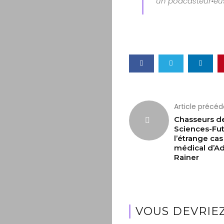
un podcasteur•eu
Article précé
Chasseurs d
Sciences-Fut
l’étrange cas
médical d’A
Rainer
VOUS DEVRIEZ