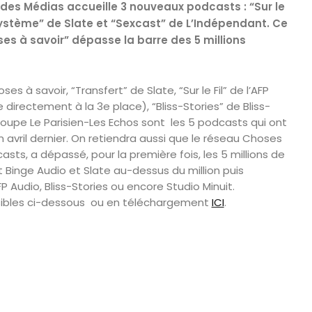
t des Médias accueille 3 nouveaux podcasts : “Sur le
e Système” de Slate et “Sexcast” de L’Indépendant. Ce
ses à savoir” dépasse la barre des 5 millions
s à savoir, “Transfert” de Slate, “Sur le Fil” de l’AFP
 directement à la 3e place), “Bliss-Stories” de Bliss-
groupe Le Parisien-Les Echos sont les 5 podcasts qui ont
n avril dernier. On retiendra aussi que le réseau Choses
asts, a dépassé, pour la première fois, les 5 millions de
Binge Audio et Slate au-dessus du million puis
 Audio, Bliss-Stories ou encore Studio Minuit.
ssibles ci-dessous ou en téléchargement
ICI
.