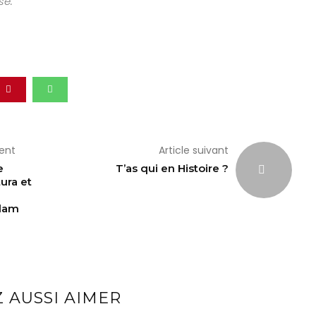
se.
dent
Article suivant
e
T’as qui en Histoire ?
ura et
dam
 AUSSI AIMER