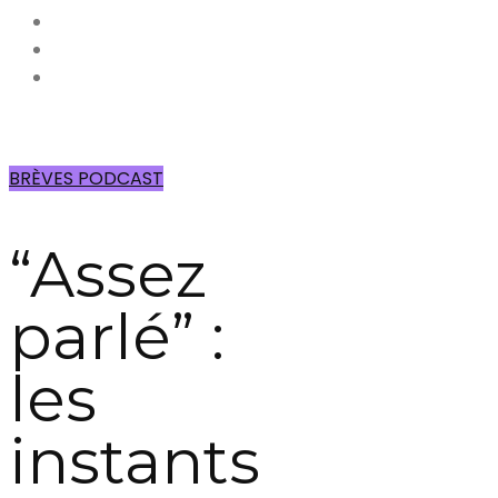
BRÈVES PODCAST
“Assez
parlé” :
les
instants