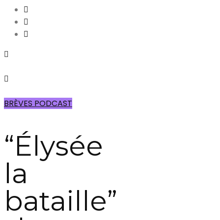
BRÈVES PODCAST
“Élysée
la
bataille”