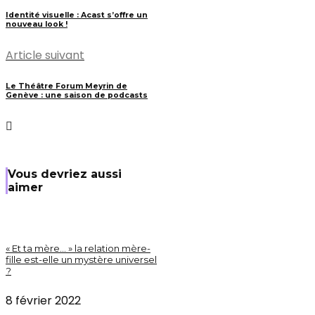
Identité visuelle : Acast s’offre un
nouveau look !
Article suivant
Le Théâtre Forum Meyrin de
Genève : une saison de podcasts
Vous devriez aussi
aimer
« Et ta mère… » la relation mère-
fille est-elle un mystère universel
?
8 février 2022