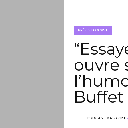
BRÈVES PODCAST
“Essay
ouvre 
l’humo
Buffet
PODCAST MAGAZINE