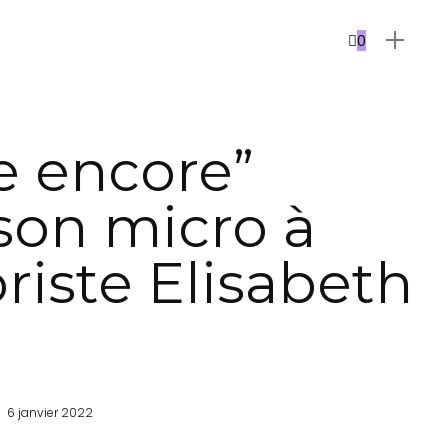
0
e encore”
son micro à
riste Elisabeth
6 janvier 2022