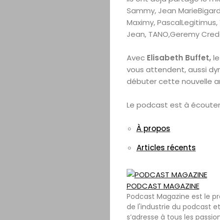
Sammy, Jean MarieBigard,
Maximy, PascalLegitimus, 
Jean, TANO,Geremy Crede
Avec
Elisabeth
Buffet,
le
vous attendent, aussi dy
débuter
cette nouvelle a
Le podcast est à écoute
À propos
Articles récents
PODCAST MAGAZINE
Podcast Magazine est le p
de l'industrie du podcast et
s’adresse à tous les passio