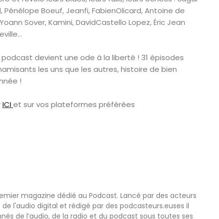
 Pénélope Boeuf, Jeanfi, FabienOlicard, Antoine de
Yoann Sover, Kamini, DavidCastello Lopez, Éric Jean
ville…
 podcast devient une
ode
à la liberté !
31 épisodes
namisants les uns que les autres,
histoire de
bien
nnée !
r
ICI
et sur vos plateformes préférées
remier magazine dédié au Podcast. Lancé par des acteurs
 de l'audio digital et rédigé par des podcasteurs.euses il
nnés de l’audio, de la radio et du podcast sous toutes ses