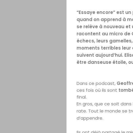
“Essaye encore” est un
quand on apprend à mar
se relève à nouveau et 
racontent au micro de 
échecs, leurs gamelles,
moments terribles leur o
suivent aujourd’hui. El
être danseuse étoile, o
Dans ce podcast,
Geoff
ces
fois
où ils sont
tomb
final
.
En gros, que ce soit dans
rate.
Tout le monde se t
d’
appendre
.
Ils ont déjà partagé le
mi