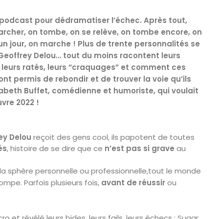
 podcast pour dédramatiser l’échec. Après tout,
cher, on tombe, on se relève, on tombe encore, on
un jour, on marche ! Plus de trente personnalités se
Geoffrey Delou… tout du moins racontent leurs
 leurs ratés, leurs “craquages” et comment ces
nt permis de rebondir et de trouver la voie qu’ils
isabeth Buffet, comédienne et humoriste, qui voulait
uvre 2022 !
rey
Delou
reçoit des gens cool, ils
papotent
de toutes
és
,
histoire de
se dire que ce
n’est pas si grave
au
 la sphère personnelle ou professionnelle,tout le monde
rompe.
Parfois plusieurs
fois,
a
vant
de réussir
ou
cro
et révélé leurs
bides
, leurs
fails
, leurs échecs :
Sugar