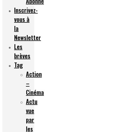
Abonné
Inscrivez-
vous à
la
Newsletter
Les
brèves
Tag
Action
–
Cinéma
Actu
vue
par
les