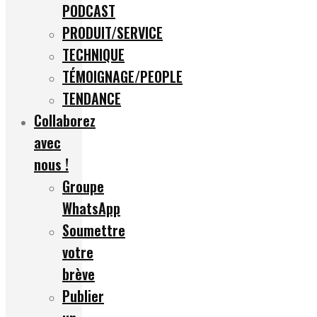
PODCAST
PRODUIT/SERVICE
TECHNIQUE
TÉMOIGNAGE/PEOPLE
TENDANCE
Collaborez
avec
nous !
Groupe
WhatsApp
Soumettre
votre
brève
Publier