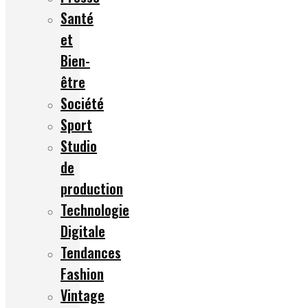
Santé
et
Bien-
être
Société
Sport
Studio
de
production
Technologie
Digitale
Tendances
Fashion
Vintage