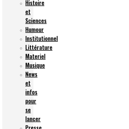
Histoire
et
Sciences
Humour
Institutionnel
Littérature
Materiel
Musique
News
et
infos
pour
se
lancer
Presse