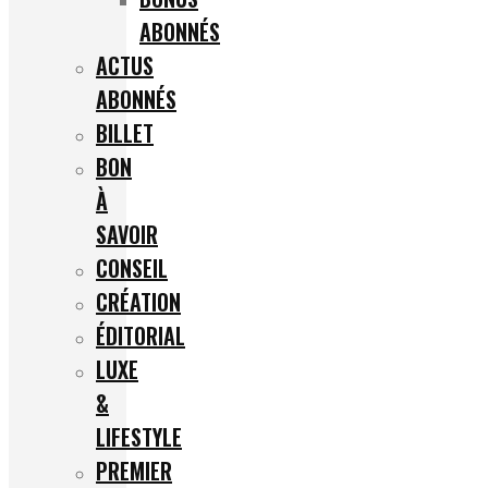
ABONNÉS
ACTUS
ABONNÉS
BILLET
BON
À
SAVOIR
CONSEIL
CRÉATION
ÉDITORIAL
LUXE
&
LIFESTYLE
PREMIER