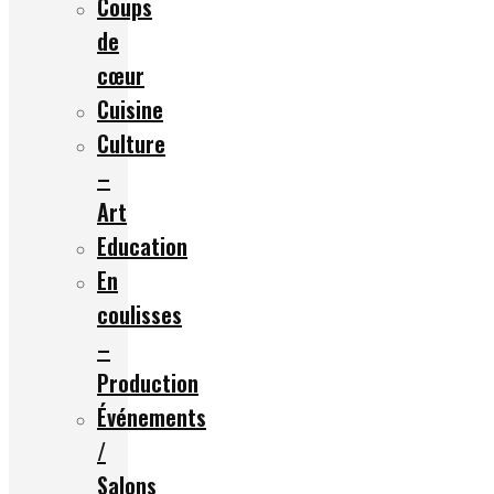
Coups
de
cœur
Cuisine
Culture
–
Art
Education
En
coulisses
–
Production
Événements
/
Salons