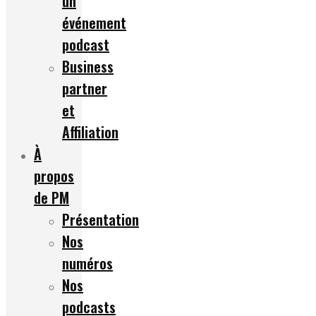
un
événement
podcast
Business
partner
et
Affiliation
À
propos
de PM
Présentation
Nos
numéros
Nos
podcasts