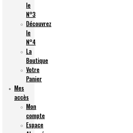
le
N°3
Découvrez
le
N°4
La
Boutique
Votre
Panier
Mes
accès
Mon
compte
Espace