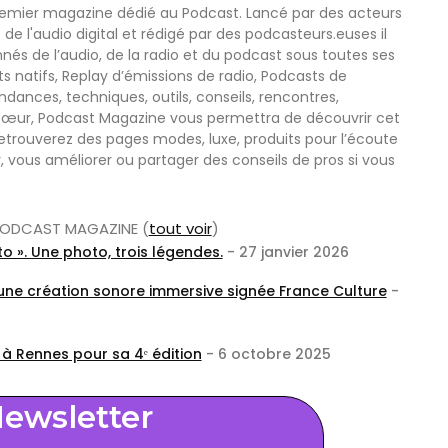
remier magazine dédié au Podcast. Lancé par des acteurs
 de l'audio digital et rédigé par des podcasteurs.euses il
nnés de l’audio, de la radio et du podcast sous toutes ses
s natifs, Replay d’émissions de radio, Podcasts de
nces, techniques, outils, conseils, rencontres,
œur, Podcast Magazine vous permettra de découvrir cet
etrouverez des pages modes, luxe, produits pour l’écoute
r, vous améliorer ou partager des conseils de pros si vous
r PODCAST MAGAZINE
(
tout voir
)
o ». Une photo, trois légendes.
- 27 janvier 2026
 une création sonore immersive signée France Culture
-
 à Rennes pour sa 4ᵉ édition
- 6 octobre 2025
ewsletter