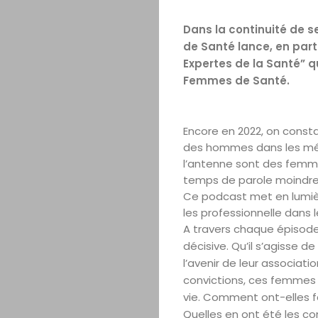
Dans la continuité de s
de Santé lance, en par
Expertes de la Santé” qu
Femmes de Santé.
Encore en 2022, on const
des hommes dans les médi
l’antenne sont des femme
temps de parole moindre
Ce podcast met en lumièr
les professionnelle dans le
A travers chaque épisode
décisive. Qu’il s’agisse d
l’avenir de leur associati
convictions, ces femmes 
vie. Comment ont-elles fa
Quelles en ont été les c