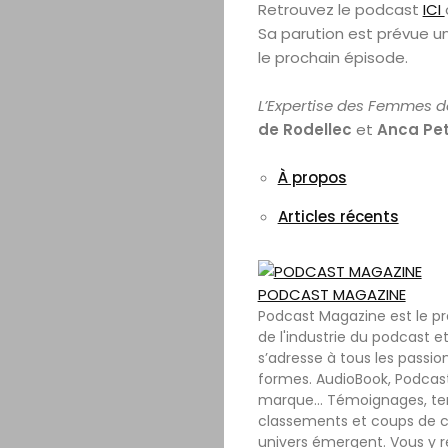
Retrouvez le podcast
ICI
Sa parution est prévue u
le prochain épisode.
L’Expertise des Femmes d
de Rodellec
et
Anca Pet
À propos
Articles récents
PODCAST MAGAZINE
Podcast Magazine est le p
de l'industrie du podcast et
s’adresse à tous les passio
formes. AudioBook, Podcast
marque… Témoignages, tenda
classements et coups de c
univers émergent. Vous y r