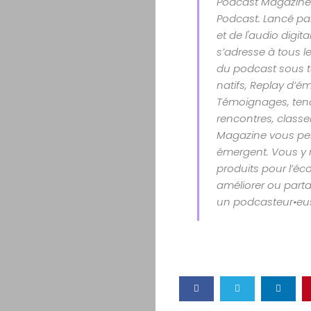
Podcast Magazine 
Podcast. Lancé par
et de l'audio digit
s’adresse à tous le
du podcast sous t
natifs, Replay d’é
Témoignages, tenda
rencontres, class
Magazine vous per
émergent. Vous y 
produits pour l’éco
améliorer ou parta
un podcasteur•eu