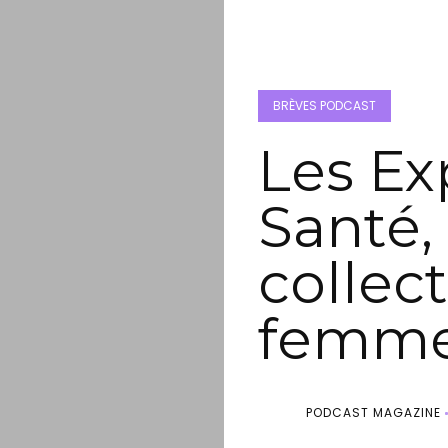
BRÈVES PODCAST
Les Ex
Santé,
collect
femm
PODCAST MAGAZINE