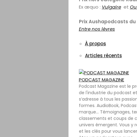
Ex æquo :
Vulgaire
et
Ou
Prix Aushapodcasts du
Entre nos lèvres
À propos
Articles récents
PODCAST MAGAZINE
Podcast Magazine est le p
de l'industrie du podcast et
s’adresse à tous les passio
formes. AudioBook, Podcast
marque… Témoignages, tenda
classements et coups de c
univers émergent. Vous y r
et les clés pour vous lance