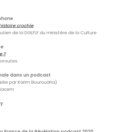
ophone
histoire crochie
tien de la DGLFLF du ministère de la Culture
se
e ?
toroutes
inale dans un podcast
ée par Karim Bourouaha)
a Sacem
ry
io France de la Révélation podcast 2020