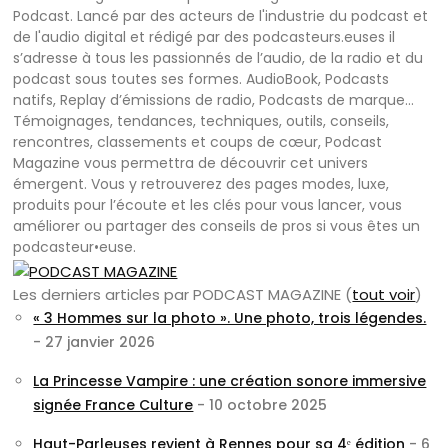
Podcast. Lancé par des acteurs de l'industrie du podcast et
de l'audio digital et rédigé par des podcasteurs.euses il
s’adresse à tous les passionnés de l’audio, de la radio et du
podcast sous toutes ses formes. AudioBook, Podcasts
natifs, Replay d’émissions de radio, Podcasts de marque…
Témoignages, tendances, techniques, outils, conseils,
rencontres, classements et coups de cœur, Podcast
Magazine vous permettra de découvrir cet univers
émergent. Vous y retrouverez des pages modes, luxe,
produits pour l’écoute et les clés pour vous lancer, vous
améliorer ou partager des conseils de pros si vous êtes un
podcasteur•euse.
Les derniers articles par PODCAST MAGAZINE
(
tout voir
)
« 3 Hommes sur la photo ». Une photo, trois légendes.
- 27 janvier 2026
La Princesse Vampire : une création sonore immersive
signée France Culture
- 10 octobre 2025
Haut-Parleuses revient à Rennes pour sa 4ᵉ édition
- 6