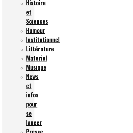
Histoire
et
Sciences
Humour
Institutionnel
Littérature
Materiel
Musique
News
et
infos
pour
se
lancer
Presse