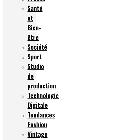
Santé
et
Bien-
être
Société
Sport
Studio
de
production
Technologie
Digitale
Tendances
Fashion
Vintage