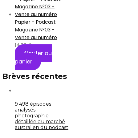
Papier - Podcast
Magazine N°03 -
Vente au numéro
14,90
€
Ajouter au
panier
Brèves récentes
9 498 épisodes
analysés,
photographie
détaillée du marché
australien du podcast