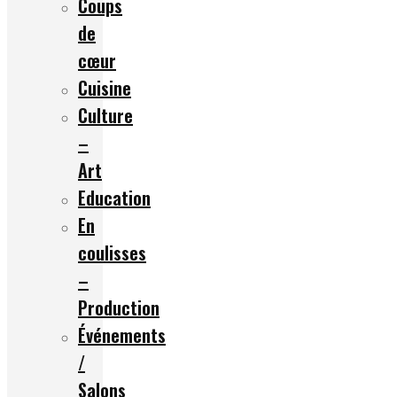
Coups
de
cœur
Cuisine
Culture
–
Art
Education
En
coulisses
–
Production
Événements
/
Salons