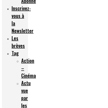
Abonné
Inscrivez-
vous à
la
Newsletter
Les
brèves
Tag
Action
–
Cinéma
Actu
vue
par
les