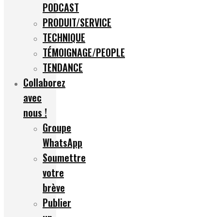
PODCAST
PRODUIT/SERVICE
TECHNIQUE
TÉMOIGNAGE/PEOPLE
TENDANCE
Collaborez
avec
nous !
Groupe
WhatsApp
Soumettre
votre
brève
Publier