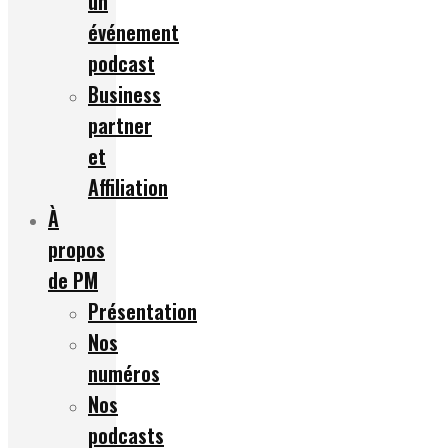
un
événement
podcast
Business
partner
et
Affiliation
À
propos
de PM
Présentation
Nos
numéros
Nos
podcasts