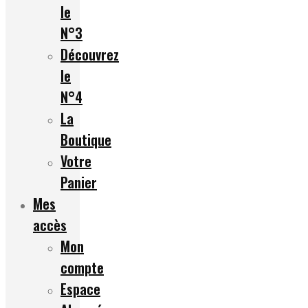
le
N°3
Découvrez
le
N°4
La
Boutique
Votre
Panier
Mes
accès
Mon
compte
Espace