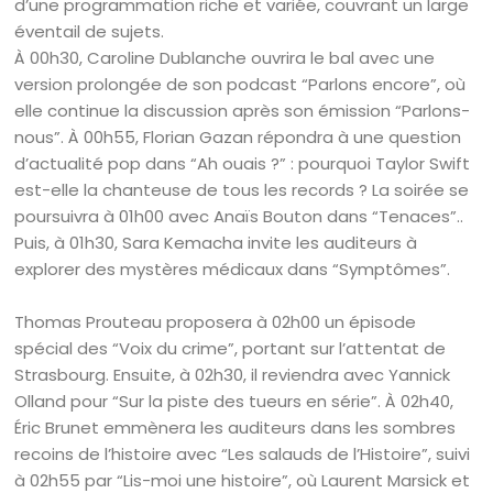
d’une programmation riche et variée, couvrant un large
éventail de sujets.
À 00h30, Caroline Dublanche ouvrira le bal avec une
version prolongée de son podcast “Parlons encore”, où
elle continue la discussion après son émission “Parlons-
nous”. À 00h55, Florian Gazan répondra à une question
d’actualité pop dans “Ah ouais ?” : pourquoi Taylor Swift
est-elle la chanteuse de tous les records ? La soirée se
poursuivra à 01h00 avec Anaïs Bouton dans “Tenaces”..
Puis, à 01h30, Sara Kemacha invite les auditeurs à
explorer des mystères médicaux dans “Symptômes”.
Thomas Prouteau proposera à 02h00 un épisode
spécial des “Voix du crime”, portant sur l’attentat de
Strasbourg. Ensuite, à 02h30, il reviendra avec Yannick
Olland pour “Sur la piste des tueurs en série”. À 02h40,
Éric Brunet emmènera les auditeurs dans les sombres
recoins de l’histoire avec “Les salauds de l’Histoire”, suivi
à 02h55 par “Lis-moi une histoire”, où Laurent Marsick et