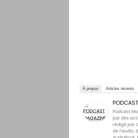
À propos
Articles récents
PODCAST
Podcast Mag
par des acte
rédigé par 
de l’audio,
AudioBook, 