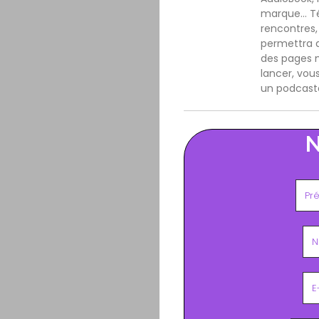
marque… Tém
rencontres
permettra d
des pages m
lancer, vou
un podcast
N