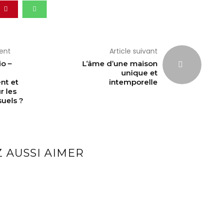
dent
Article suivant
o –
L’âme d’une maison
unique et
nt et
intemporelle
r les
suels ?
 AUSSI AIMER