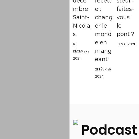
déce
recett
steur :
mbre :
e :
faites-
Saint-
chang
vous
Nicola
er le
le
s
mond
pont ?
e en
6
18 MAI 2021
mang
DÉCEMBRE
eant
2021
21 FÉVRIER
2024