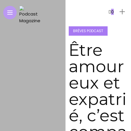
0
BRÈVES PODCAST
Être
amour
eux et
expatri
é, c’est