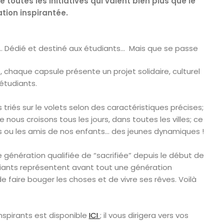
toutes les initiatives qui valent bien plus que le
tion inspirantée.
… Dédié et destiné aux étudiants… Mais que se passe
chaque capsule présente un projet solidaire, culturel
étudiants.
triés sur le volets selon des caractéristiques précises;
nous croisons tous les jours, dans toutes les villes; ce
is ou les amis de nos enfants… des jeunes dynamiques !
 génération qualifiée de “sacrifiée” depuis le début de
tudiants représentent avant tout une génération
 faire bouger les choses et de vivre ses rêves. Voilà
nspirants est disponible
ICI
; il vous dirigera vers vos