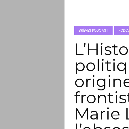
BRÈVES PODCAST
PODCA
L’Histo
politiq
origin
frontis
Marie 