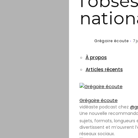
l’obse
nation
Grégoire écoute
7 j
À propos
Articles récents
Grégoire écoute
vidéaste podcast
chez
@gr
Une nouvelle recommandati
sujets, formats, longueurs
divertissent et m’ouvrent l
réseaux sociaux.