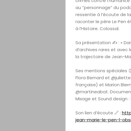
crimes contre l’humanité 
au “personnage” du podca
ressentie à l’écoute de la
raconter le père Le Pen é
à l’Histoire. Colossal.
Sa présentation ✍️ : « Da
d’archives rares et avec 
la trajectoire de Jean-M
Ses mentions spéciales 👏 
Flora Bernard et @juliett
française) et Marion Bier
@martineabat. Documenta
Mixage et Sound design :
Son lien d’écoute 🔗 :
http
jean-marie-le-pen-l-obs