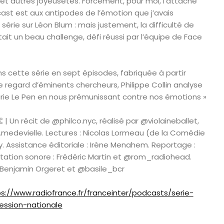
et autres joyeusetés. Forcément, pour moi, l’attache
st est aux antipodes de l’émotion que j’avais
 série sur Léon Blum : mais justement, la difficulté de
tait un beau challenge, défi réussi par l’équipe de Face
ns cette série en sept épisodes, fabriquée à partir
le regard d’éminents chercheurs, Philippe Collin analyse
arie Le Pen en nous prémunissant contre nos émotions »
| Un récit de @philco.nyc, réalisé par @violaineballet,
e.medevielle. Lectures : Nicolas Lormeau (de la Comédie
ry. Assistance éditoriale : Irène Menahem. Reportage :
tion sonore : Frédéric Martin et @rom_radiohead.
 Benjamin Orgeret et @basile_bcr
s://www.radiofrance.fr/franceinter/podcasts/serie-
ession-nationale