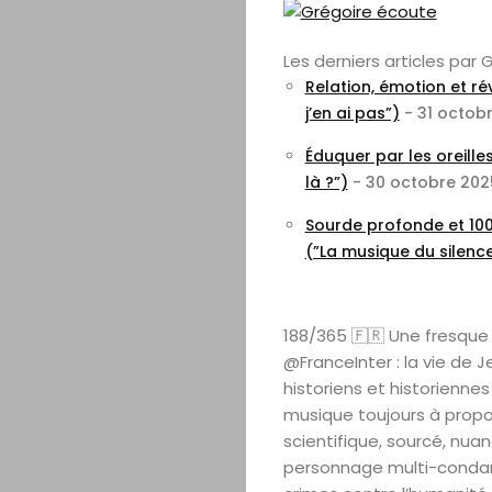
Les derniers articles par
Relation, émotion et ré
j’en ai pas”)
- 31 octob
Éduquer par les oreille
là ?”)
- 30 octobre 202
Sourde profonde et 100 
(”La musique du silenc
188/365 🇫🇷 Une fresque
@FranceInter : la vie de 
historiens et historienne
musique toujours à propos.
scientifique, sourcé, nuan
personnage multi-condamn