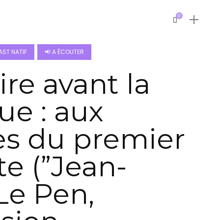
0
ST NATIF
📢 A ÉCOUTER
ire avant la
ue : aux
es du premier
te (”Jean-
Le Pen,