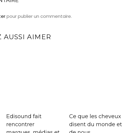
NTAIRE
ter
pour publier un commentaire.
 AUSSI AIMER
Edisound fait
Ce que les cheveux
rencontrer
disent du monde et
marques, médias et
de nous