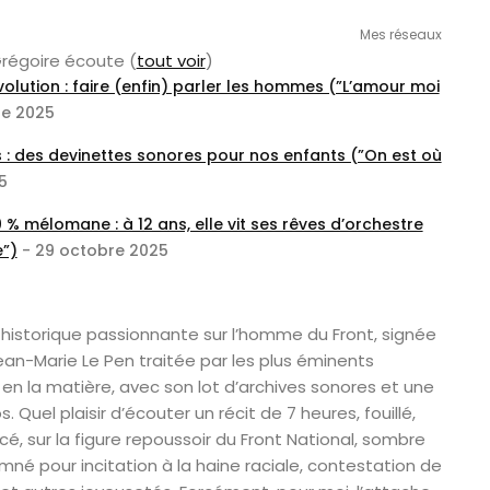
Mes réseaux
 Grégoire écoute
(
tout voir
)
volution : faire (enfin) parler les hommes (”L’amour moi
re 2025
s : des devinettes sonores pour nos enfants (”On est où
5
% mélomane : à 12 ans, elle vit ses rêves d’orchestre
e”)
- 29 octobre 2025
 historique passionnante sur l’homme du Front, signée
Jean-Marie Le Pen traitée par les plus éminents
s en la matière, avec son lot d’archives sonores et une
 Quel plaisir d’écouter un récit de 7 heures, fouillé,
cé, sur la figure repoussoir du Front National, sombre
é pour incitation à la haine raciale, contestation de