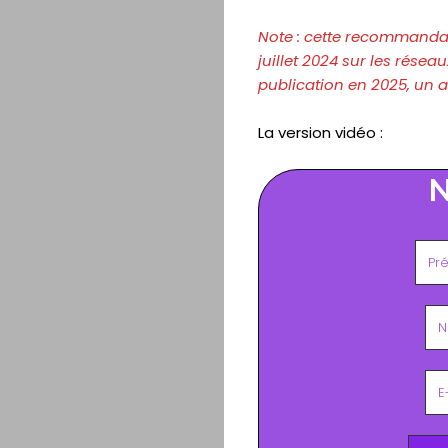
Note : cette recommandati
juillet
2024 sur les réseau
publication en 2025, un a
La version vidéo :
N