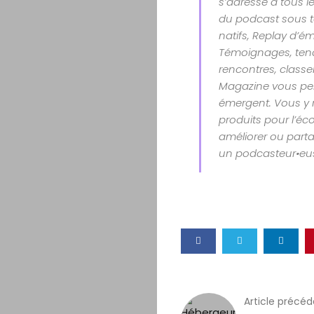
s’adresse à tous le
du podcast sous t
natifs, Replay d’é
Témoignages, tenda
rencontres, class
Magazine vous per
émergent. Vous y 
produits pour l’éco
améliorer ou parta
un podcasteur•eu
Article précé