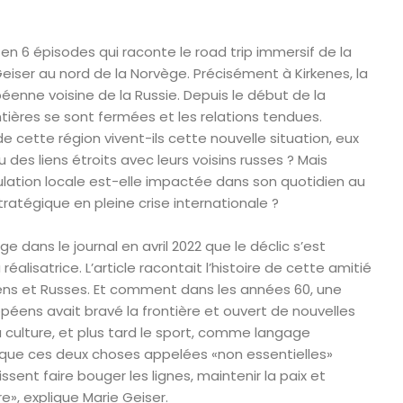
en 6 épisodes qui raconte le road trip immersif de la
Geiser au nord de la Norvège. Précisément à Kirkenes, la
péenne voisine de la Russie. Depuis le début de la
ntières se sont fermées et les relations tendues.
cette région vivent-ils cette nouvelle situation, eux
 des liens étroits avec leurs voisins russes ? Mais
ation locale est-elle impactée dans son quotidien au
tratégique en pleine crise internationale ?
ge dans le journal en avril 2022 que le déclic s’est
réalisatrice. L’article racontait l’histoire de cette amitié
ens et Russes. Et comment dans les années 60, une
éens avait bravé la frontière et ouvert de nouvelles
 culture, et plus tard le sport, comme langage
 que ces deux choses appelées «non essentielles»
sent faire bouger les lignes, maintenir la paix et
ire», explique Marie Geiser.