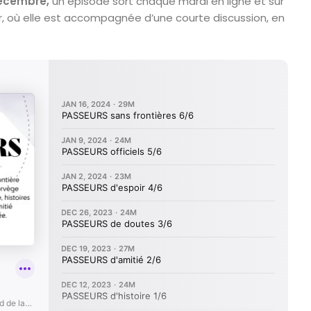
écembre,
un épisode sort chaque mardi en ligne et sur
r, où elle est accompagnée d’une courte discussion, en