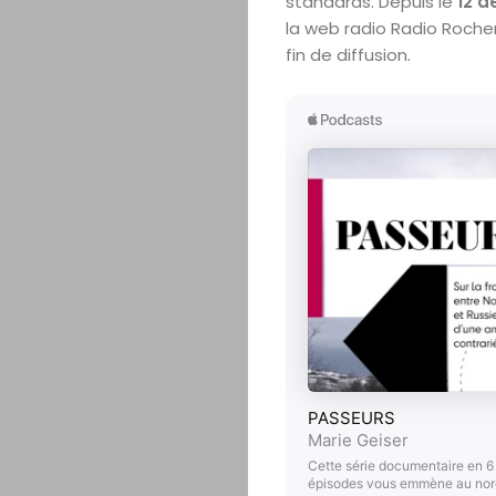
standards. Depuis le
12 d
la web radio Radio Roche
fin de diffusion.