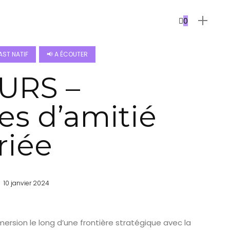
0
ST NATIF
📢 A ÉCOUTER
URS –
res d’amitié
riée
10 janvier 2024
ersion le long d’une frontière stratégique avec la