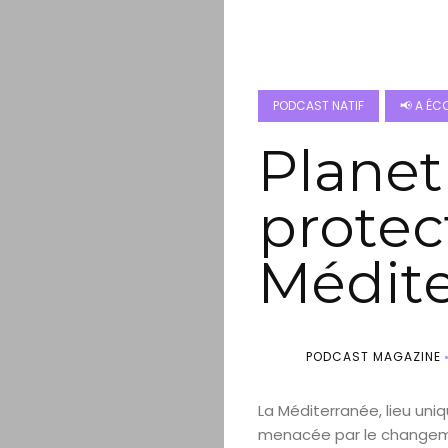
PODCAST NATIF
📢 A ÉC
Planet
protec
Médit
PODCAST MAGAZINE
La Méditerranée, lieu uni
menacée par le changemen