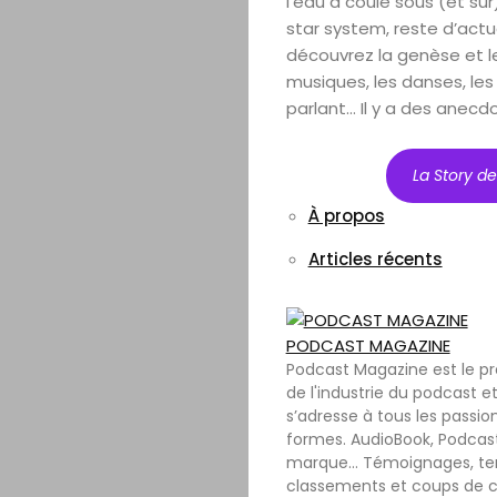
l’eau a coulé sous (et sur
star system, reste d’actu
découvrez la genèse et le
musiques, les danses, les 
parlant… Il y a des anecdot
La Story d
À propos
Articles récents
PODCAST MAGAZINE
Podcast Magazine est le p
de l'industrie du podcast et
s’adresse à tous les passio
formes. AudioBook, Podcast
marque… Témoignages, tenda
classements et coups de c