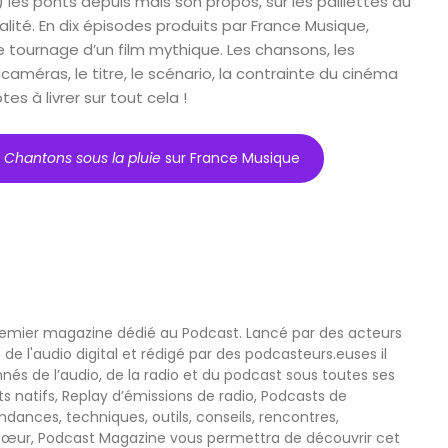
) les ponts depuis mais son propos, sur les paillettes du
alité. En dix épisodes produits par France Musique,
 tournage d’un film mythique. Les chansons, les
caméras, le titre, le scénario, la contrainte du cinéma
es à livrer sur tout cela !
e Chantons sous la pluie
sur France Musique
remier magazine dédié au Podcast. Lancé par des acteurs
 de l'audio digital et rédigé par des podcasteurs.euses il
nnés de l’audio, de la radio et du podcast sous toutes ses
s natifs, Replay d’émissions de radio, Podcasts de
nces, techniques, outils, conseils, rencontres,
œur, Podcast Magazine vous permettra de découvrir cet