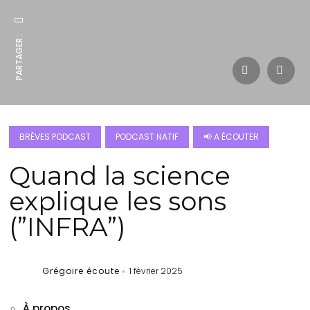
PARTAGER :
BRÈVES PODCAST
PODCAST NATIF
📢 A ÉCOUTER
Quand la science
explique les sons
(”INFRA”)
Grégoire écoute
1 février 2025
À propos