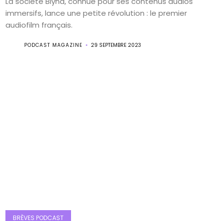
La société Blynd, connue pour ses contenus audios
immersifs, lance une petite révolution : le premier
audiofilm français.
PODCAST MAGAZINE
29 SEPTEMBRE 2023
BRÈVES PODCAST