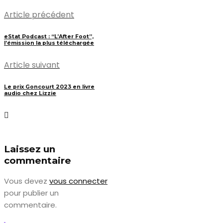
Article précédent
eStat Podcast : “L’After Foot”,
l’émission la plus téléchargée
Article suivant
Le prix Goncourt 2023 en livre
audio chez Lizzie
Laissez un
commentaire
Vous devez
vous connecter
pour publier un
commentaire.