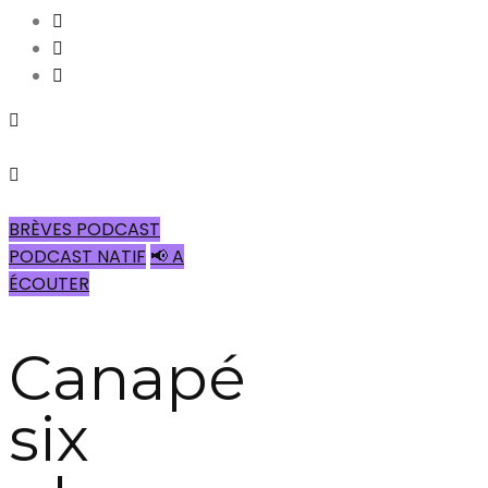
BRÈVES PODCAST
PODCAST NATIF
📢 A
ÉCOUTER
Canapé
six