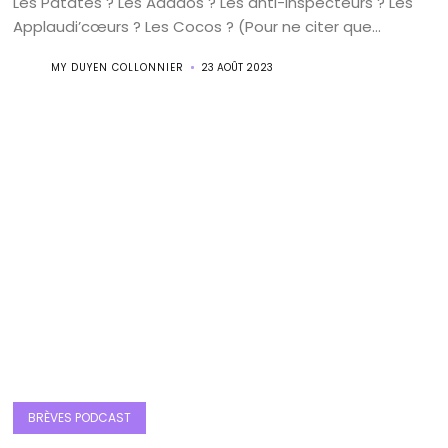
Les Patates ? Les Adados ? Les anti-inspecteurs ? Les
Applaudi’cœurs ? Les Cocos ? (Pour ne citer que...
MY DUYEN COLLONNIER
23 AOÛT 2023
BRÈVES PODCAST