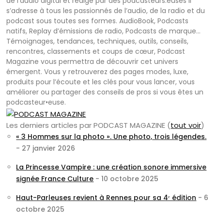
de l'audio digital et rédigé par des podcasteurs.euses il
s’adresse à tous les passionnés de l’audio, de la radio et du
podcast sous toutes ses formes. AudioBook, Podcasts
natifs, Replay d’émissions de radio, Podcasts de marque…
Témoignages, tendances, techniques, outils, conseils,
rencontres, classements et coups de cœur, Podcast
Magazine vous permettra de découvrir cet univers
émergent. Vous y retrouverez des pages modes, luxe,
produits pour l’écoute et les clés pour vous lancer, vous
améliorer ou partager des conseils de pros si vous êtes un
podcasteur•euse.
Les derniers articles par PODCAST MAGAZINE
(
tout voir
)
« 3 Hommes sur la photo ». Une photo, trois légendes.
- 27 janvier 2026
La Princesse Vampire : une création sonore immersive
signée France Culture
- 10 octobre 2025
Haut-Parleuses revient à Rennes pour sa 4ᵉ édition
- 6
octobre 2025