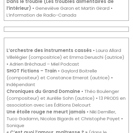
Dans le trouble (Les troubles alimentaires de
l’intérieur)
• Geneviève Garon et Martin Girard •
L’information de Radio-Canada
L’orchestre des instruments cassés
• Laura Allard
Villelégier (compositrice) et Emma Deruschi (autrice)
• Adrien Bréchaud – Miel Podcast
SHOT Fictions – Train
• Gaylord Boitrelle
(compositeur) et Constance Emerat (autrice) •
Indépendant
Chroniques du Grand Domaine
• Théo Boulenger
(compositeur) et Aurélie Sohn (autrice) • 13 PRODS en
association avec Les Éditions Delcourt
Une étoile rouge ne meurt jamais
• Niki Demiller,
Tuco Gadamn, Nicolas Bigards et Christophe Payet •
Sonique
« C’est quoi l’amour, maîtresse ? »
(dans le