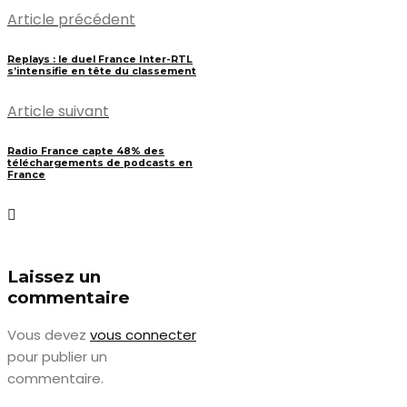
Article précédent
Replays : le duel France Inter-RTL
s’intensifie en tête du classement
Article suivant
Radio France capte 48% des
téléchargements de podcasts en
France
Laissez un
commentaire
Vous devez
vous connecter
pour publier un
commentaire.