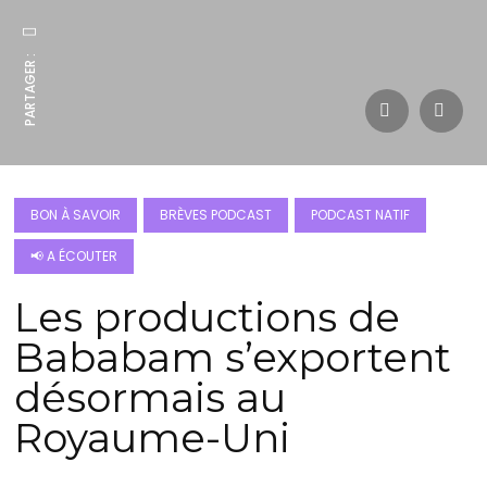
PARTAGER :
BON À SAVOIR
BRÈVES PODCAST
PODCAST NATIF
📢 A ÉCOUTER
Les productions de
Bababam s’exportent
désormais au
Royaume-Uni