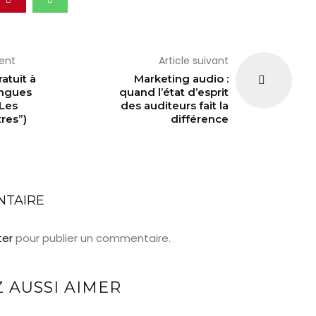
dent
Article suivant
atuit à
Marketing audio :
angues
quand l’état d’esprit
Les
des auditeurs fait la
res”)
différence
NTAIRE
ter
pour publier un commentaire.
 AUSSI AIMER