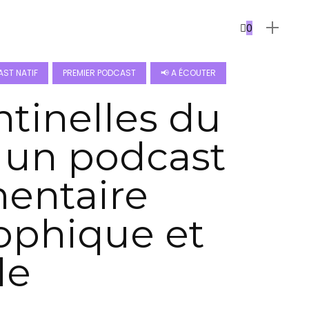
0
ST NATIF
PREMIER PODCAST
📢 A ÉCOUTER
ntinelles du
, un podcast
entaire
ophique et
le