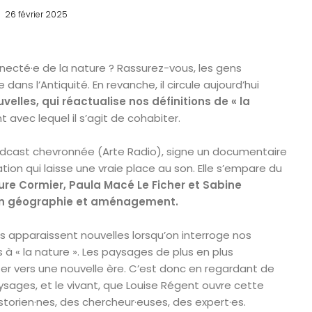
26 février 2025
ecté·e de la nature ? Rassurez-vous, les gens
ns l’Antiquité. En revanche, il circule aujourd’hui
elles, qui réactualise nos définitions de « la
avec lequel il s’agit de cohabiter.
odcast chevronnée (Arte Radio), signe un documentaire
tion qui laisse une vraie place au son. Elle s’empare du
ure Cormier, Paula Macé Le Ficher et Sabine
en géographie et aménagement.
apparaissent nouvelles lorsqu’on interroge nos
à « la nature ». Les paysages de plus en plus
nter vers une nouvelle ère. C’est donc en regardant de
paysages, et le vivant, que Louise Régent ouvre cette
torien·nes, des chercheur·euses, des expert·es.