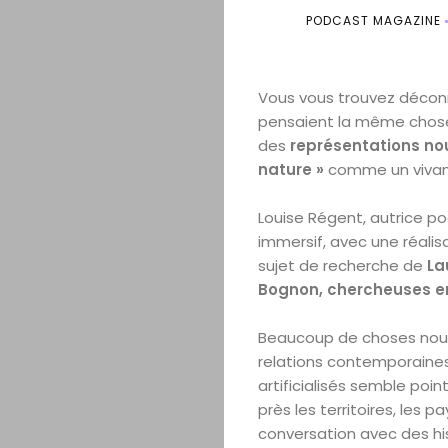
PODCAST MAGAZINE
Vous vous trouvez déconn
pensaient la même chose da
des
représentations nouv
nature »
comme un vivant 
Louise Régent, autrice p
immersif, avec une réalisa
sujet de recherche de
La
Bognon, chercheuses 
Beaucoup de choses nous 
relations contemporaines 
artificialisés semble poi
près les territoires, les 
conversation avec des his