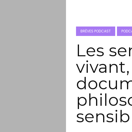
BRÈVES PODCAST
PODCA
Les se
vivant
docum
philos
sensib