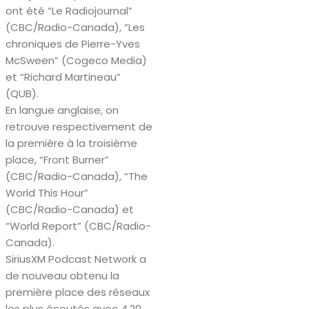
ont été “Le Radiojournal”
(CBC/Radio-Canada), “Les
chroniques de Pierre-Yves
McSween” (Cogeco Media)
et “Richard Martineau”
(QUB).
En langue anglaise, on
retrouve respectivement de
la première à la troisième
place, “Front Burner”
(CBC/Radio-Canada), “The
World This Hour”
(CBC/Radio-Canada) et
“World Report” (CBC/Radio-
Canada).
SiriusXM Podcast Network a
de nouveau obtenu la
première place des réseaux
les plus écoutés avec 4.20