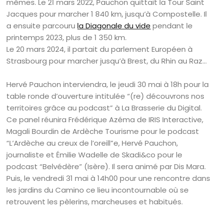
mêmes. Le 21 mars 2022, Pauchon quittait la Tour Saint
Jacques pour marcher 1 840 km, jusqu’à Compostelle. Il
a ensuite parcouru
la Diagonale du vide
pendant le
printemps 2023, plus de 1 350 km.
Le 20 mars 2024, il partait du parlement Européen à
Strasbourg pour marcher jusqu’à Brest, du Rhin au Raz…
Hervé Pauchon interviendra, le jeudi 30 mai à 18h pour la
table ronde d’ouverture intitulée “(re) découvrons nos
territoires grâce au podcast” à La Brasserie du Digital.
Ce panel réunira Frédérique Azéma de IRIS Interactive,
Magali Bourdin de Ardèche Tourisme pour le podcast
“L’Ardèche au creux de l’oreill”e, Hervé Pauchon,
journaliste et Émilie Wadelle de Skadi&co pour le
podcast “Belvédère” (Isère). Il sera animé par Dis Mara.
Puis, le vendredi 31 mai à 14h00 pour une rencontre dans
les jardins du Camino ce lieu incontournable où se
retrouvent les pèlerins, marcheuses et habitués.