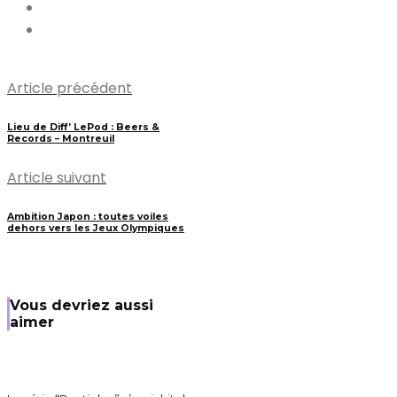
Article précédent
Lieu de Diff’ LePod : Beers &
Records – Montreuil
Article suivant
Ambition Japon : toutes voiles
dehors vers les Jeux Olympiques
Vous devriez aussi
aimer