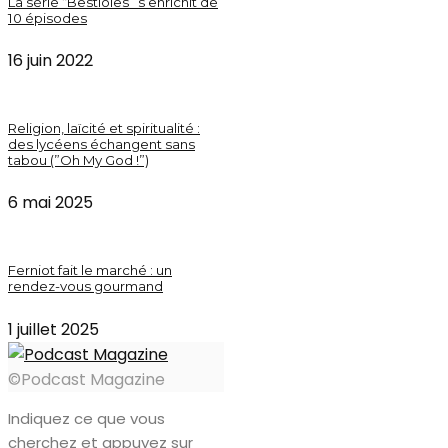
La série “Bestioles” s’enrichit de
10 épisodes
16 juin 2022
Religion, laïcité et spiritualité :
des lycéens échangent sans
tabou (”Oh My God !”)
6 mai 2025
Ferniot fait le marché : un
rendez-vous gourmand
1 juillet 2025
©Podcast Magazine
Indiquez ce que vous
cherchez et appuyez sur