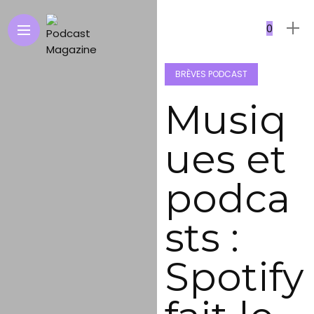
0
BRÈVES PODCAST
Musiq
ues et
podca
sts :
Spotify