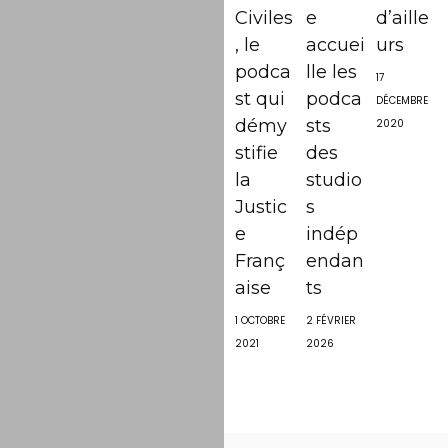
Civiles
e
d’aille
, le
accuei
urs
podca
lle les
17
st qui
podca
DÉCEMBRE
démy
sts
2020
stifie
des
la
studio
Justic
s
e
indép
Franç
endan
aise
ts
1 OCTOBRE
2 FÉVRIER
2021
2026