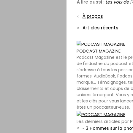
À lire aussi :
Les voix de l
À propos
Articles récents
PODCAST MAGAZINE
Podcast Magazine est le p
de l'industrie du podcast et
s’adresse à tous les passio
formes. AudioBook, Podcast
marque… Témoignages, tenda
classements et coups de c
univers émergent. Vous y r
et les clés pour vous lance
êtes un podcasteur•euse.
Les derniers articles pa
« 3 Hommes sur la phot