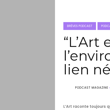
BRÈVES PODCAST
PODCA
“L’Art 
l’envi
lien n
PODCAST MAGAZINE
L’Art raconte toujours 