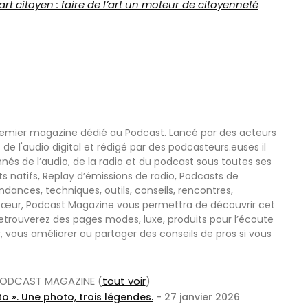
’art citoyen : faire de l’art un moteur de citoyenneté
remier magazine dédié au Podcast. Lancé par des acteurs
 de l'audio digital et rédigé par des podcasteurs.euses il
nnés de l’audio, de la radio et du podcast sous toutes ses
s natifs, Replay d’émissions de radio, Podcasts de
nces, techniques, outils, conseils, rencontres,
œur, Podcast Magazine vous permettra de découvrir cet
etrouverez des pages modes, luxe, produits pour l’écoute
r, vous améliorer ou partager des conseils de pros si vous
r PODCAST MAGAZINE
(
tout voir
)
o ». Une photo, trois légendes.
- 27 janvier 2026