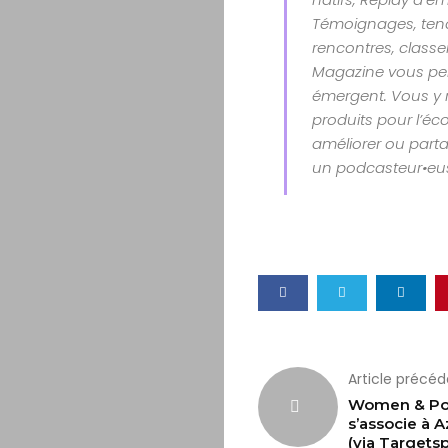
Témoignages, tenda
rencontres, class
Magazine vous per
émergent. Vous y 
produits pour l’éco
améliorer ou parta
un podcasteur•eu
Article précé
Women & Po
s’associe à A
(via Targetsp