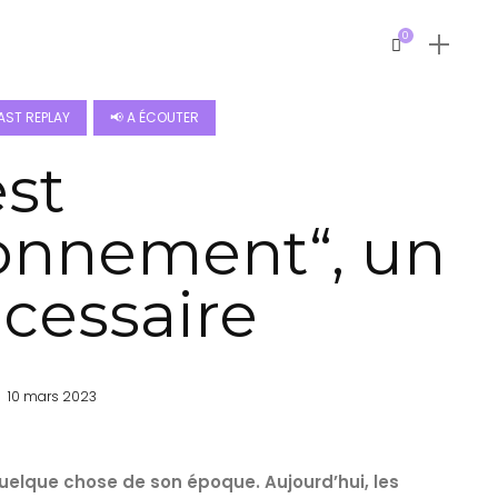
0
ST REPLAY
📢 A ÉCOUTER
est
ronnement“, un
écessaire
10 mars 2023
quelque chose de son époque. Aujourd’hui, les