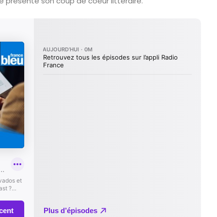
 présente son coup de coeur littéraire.