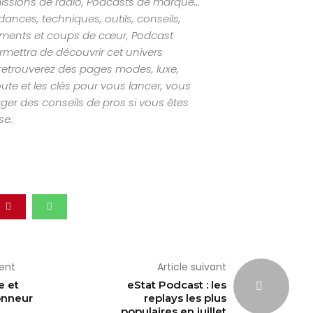
missions de radio, Podcasts de marque…
nces, techniques, outils, conseils,
ements et coups de cœur, Podcast
mettra de découvrir cet univers
retrouverez des pages modes, luxe,
ute et les clés pour vous lancer, vous
ger des conseils de pros si vous êtes
se.
dent
Article suivant
e et
eStat Podcast : les
honneur
replays les plus
populaires en juillet