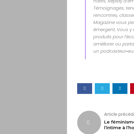
natifs, Replay d’é
Témoignages, tenda
rencontres, class
Magazine vous per
émergent. Vous y 
produits pour l’éco
améliorer ou parta
un podcasteur•eu
Article précé
Le féminism
l’intime à l’