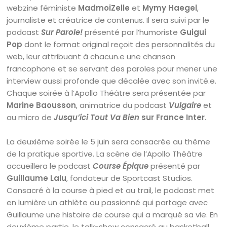
webzine féministe
MadmoiZelle
et
Mymy Haegel
,
journaliste et créatrice de contenus. Il sera suivi par le
podcast
Sur Parole!
présenté par l’humoriste
Guigui
Pop
dont le format original reçoit des personnalités du
web, leur attribuant à chacun.e une chanson
francophone et se servant des paroles pour mener une
interview aussi profonde que décalée avec son invité.e.
Chaque soirée à l’Apollo Théâtre sera présentée par
Marine Baousson
, animatrice du podcast
Vulgaire
et
au micro de
Jusqu’ici Tout Va Bien
sur France Inter
.
La deuxième soirée le 5 juin sera consacrée au thème
de la pratique sportive. La scène de l’Apollo Théâtre
accueillera le podcast
Course Épique
présenté par
Guillaume Lalu
, fondateur de Sportcast Studios.
Consacré à la course à pied et au trail, le podcast met
en lumière un athlète ou passionné qui partage avec
Guillaume une histoire de course qui a marqué sa vie. En
deuxième partie, le talk-show consacré au basketball